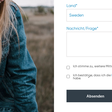
Land
*
Nachricht/Frage
*
Ich stimme zu, weitere Mit
Ich bestätige, dass ich die
habe.
*