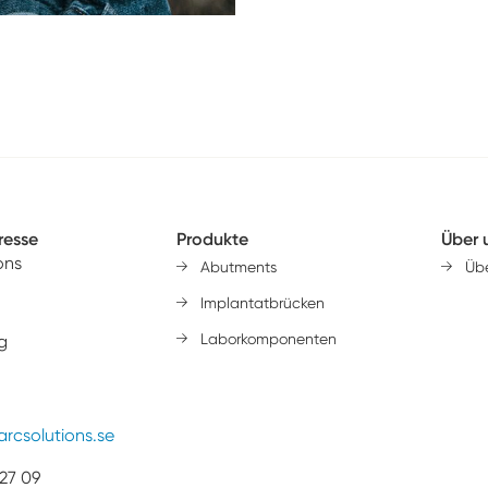
resse
Produkte
Über 
ons
Abutments
Übe
Implantatbrücken
Laborkomponenten
g
arcsolutions.se
27 09