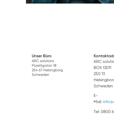
Unser Büro
Kontaktad
ARC solutions
ARC soluti
Florettgatan 18
BOX 13011
254 67 Helsingborg
250 13
Schweden
Helsingbor
Schweden
E-
Mail:
info@
Tel: 0800 6