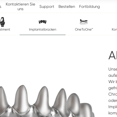
Kontaktieren Sie
s
Support
Bestellen
Fortbildung
uns
utment
Implantatbrücken
OneToOne™
Ko
A
Unse
auße
Wir 
gefr
Chro
oder
Impl
komp