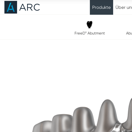
Produkte
Über un
FreeD™ Abutment
Ab