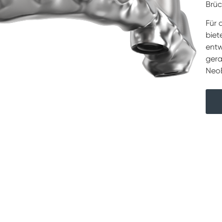
Brüc
Für 
biet
entw
gera
NeoB